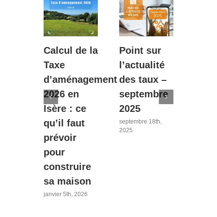
sur
Calcul de la
Point sur
Une
lité
Taxe
l’actualité
exce
ux
d’aménagement
des taux –
nouv
liers
2026 en
septembre
pour
er
Isère : ce
2025
futu
qu’il faut
prop
septembre 18th,
2025
prévoir
: le
, 2026
pour
2025
construire
s’ét
sa maison
mai
indi
janvier 5th, 2026
neuv