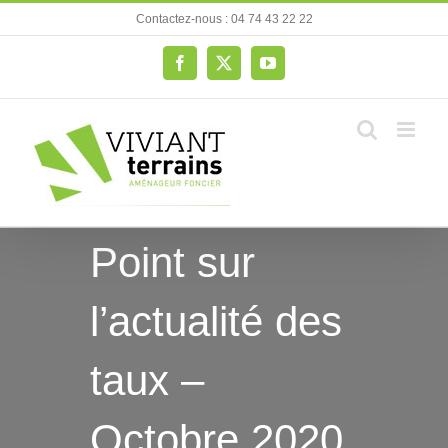
Passer
Contactez-nous : 04 74 43 22 22
au
contenu
Facebook
X
YouTube
Point sur
l’actualité des
taux –
Octobre 2020