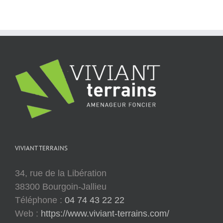
mars 31
VIVIANT TERRAINS
34, rue de la Libération
38300 Bourgoin-Jallieu
Téléphone :
04 74 43 22 22
Web :
https://www.viviant-terrains.com/