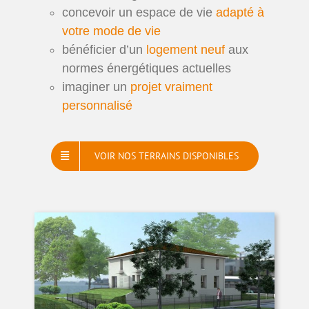
concevoir un espace de vie
adapté à
votre mode de vie
bénéficier d’un
logement neuf
aux
normes énergétiques actuelles
imaginer un
projet vraiment
personnalisé
VOIR NOS TERRAINS DISPONIBLES