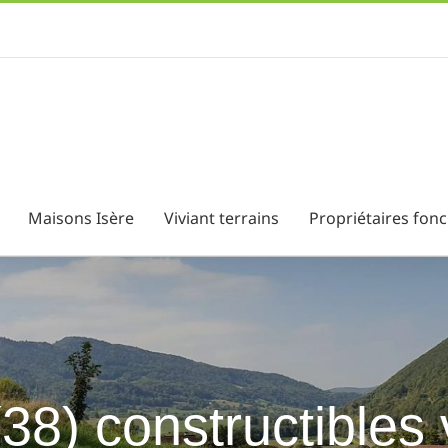
Maisons Isère
Viviant terrains
Propriétaires fonc
(38) constructibles 