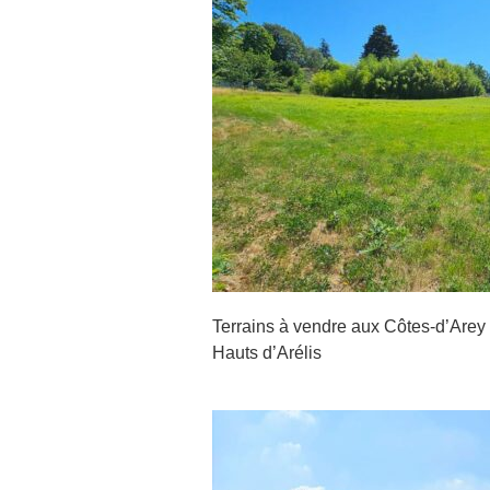
 Côtes-d’Arey –
Terrain près de Sai
 Hauts d’Arélis
Diémoz – Le Pa
Terrains à vendre aux Côtes-d’Arey
Hauts d’Arélis