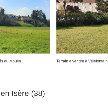
 Villefontaine – Le
on Rond
és du Moulin
Terrain à vendre à Villefonta
 en Isère (38)