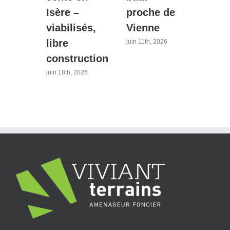
s à
Isère –
proche de
tran
n
viabilisés,
Vienne
40 m
sère
libre
Lyo
juin 11th, 2026
construction
avril 21
026
juin 18th, 2026