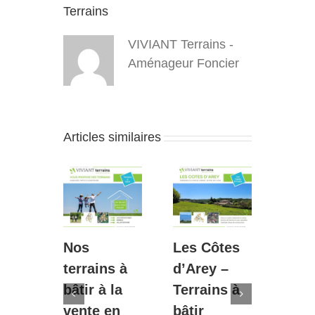
Terrains
VIVIANT Terrains -
Aménageur Foncier
Articles similaires
Nos
Les Côtes
Diém
s :
terrains à
d’Arey –
Le P
t
bâtir à la
Terrains à
Bouv
de
vente en
bâtir
– 2è