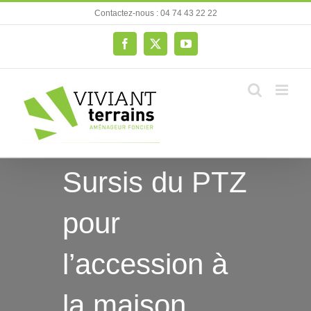
Passer
Contactez-nous : 04 74 43 22 22
au
contenu
Facebook
X
YouTube
Sursis du PTZ
pour
l’accession à
la maison