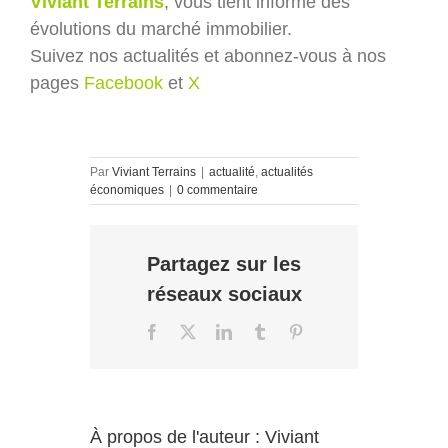
Viviant Terrains
, vous tient informé des
évolutions du marché immobilier.
Suivez nos actualités et abonnez-vous à nos
pages
Facebook
et
X
Par
Viviant Terrains
|
actualité
,
actualités
économiques
|
0 commentaire
Partagez sur les
réseaux sociaux
Facebook
X
LinkedIn
Tumblr
Pinterest
À propos de l'auteur :
Viviant