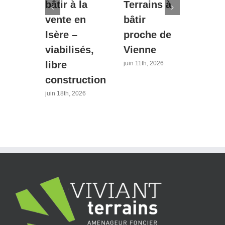
t
bâtir à la
Terrains à
Bouv
de
vente en
bâtir
– 2è
s à
Isère –
proche de
tran
n
viabilisés,
Vienne
40 m
sère
libre
Lyo
juin 11th, 2026
construction
avril 21
026
juin 18th, 2026