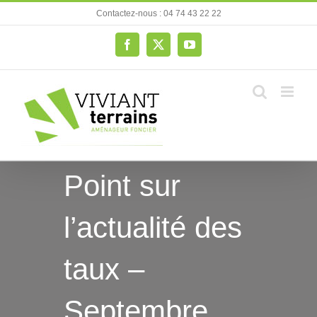
Passer
Contactez-nous : 04 74 43 22 22
au
contenu
Facebook
X
YouTube
Point sur
l’actualité des
taux –
Septembre