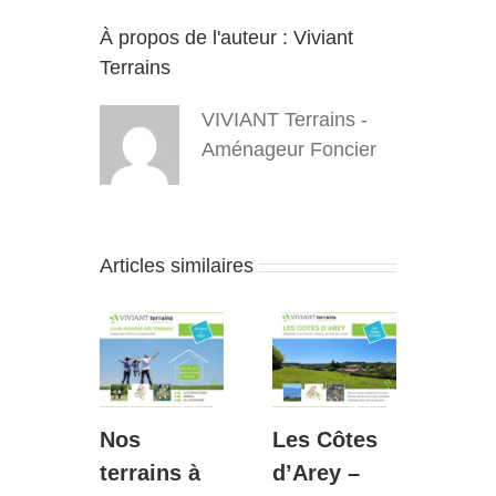
À propos de l'auteur :
Viviant
Terrains
VIVIANT Terrains -
Aménageur Foncier
Articles similaires
Nos
Les Côtes
Diém
s :
terrains à
d’Arey –
Le P