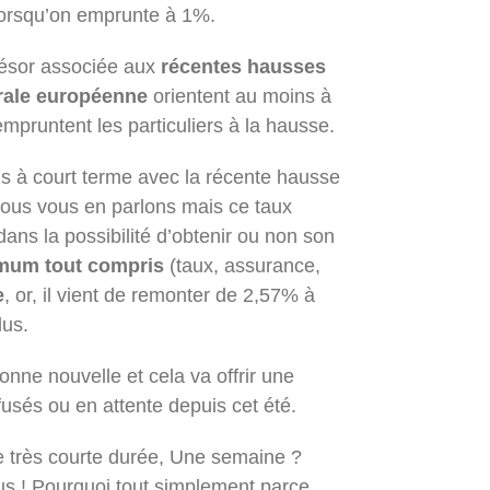
orsqu’on emprunte à 1%.
résor associée aux
récentes hausses
trale européenne
orientent au moins à
mpruntent les particuliers à la hausse.
 à court terme avec la récente hausse
nous vous en parlons mais ce taux
ns la possibilité d’obtenir ou non son
mum tout compris
(taux, assurance,
e
, or, il vient de remonter de 2,57% à
lus.
onne nouvelle et cela va offrir une
fusés ou en attente depuis cet été.
e très courte durée, Une semaine ?
us ! Pourquoi tout simplement parce