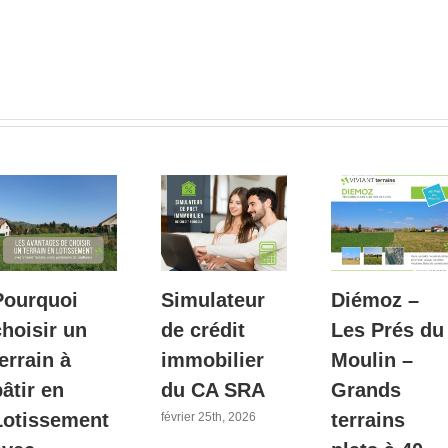
Pourquoi
Simulateur
Diémoz –
choisir un
de crédit
Les Prés du
errain à
immobilier
Moulin –
âtir en
du CA SRA
Grands
Lotissement
terrains
février 25th, 2026