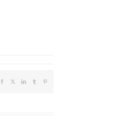
Facebook
X
LinkedIn
Tumblr
Pinterest