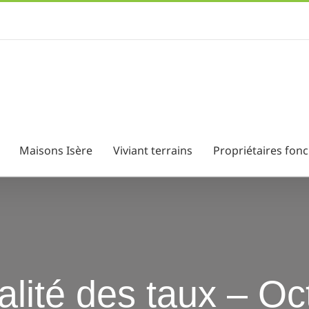
Maisons Isère
Viviant terrains
Propriétaires fonc
ualité des taux – O