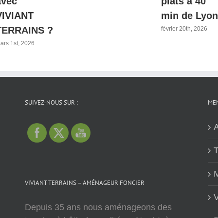
avec
plats à 40
VIVIANT
min de Lyon
TERRAINS ?
février 20th, 2026
ars 1st, 2026
SUIVEZ-NOUS SUR :
MEN
A
T
M
VIVIANT TERRAINS – AMÉNAGEUR FONCIER
V
Depuis 35 ans nous aménageons des