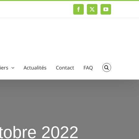
Facebook
X
YouTube
iers
Actualités
Contact
FAQ
ctobre 2022