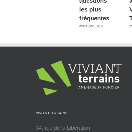
min de Lyon
questions
les plus
avril 21st, 2026
fréquentes
mars 2nd, 2026
m
VIVIANT TERRAINS
34, rue de la Libération