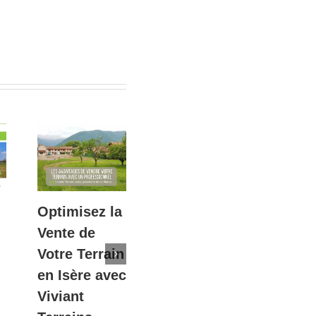
Optimisez la
Four –
Point
Vente de
Terrains à
l’actu
Votre Terrain
bâtir à 15
des t
en Isère avec
min de
immob
Viviant
Bourgoin
– janv
février 1st, 2026