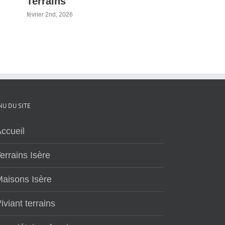
Terrains
2026
février 2nd, 2026
janvier 23
U DU SITE
ccueil
errains Isère
aisons Isère
iviant terrains