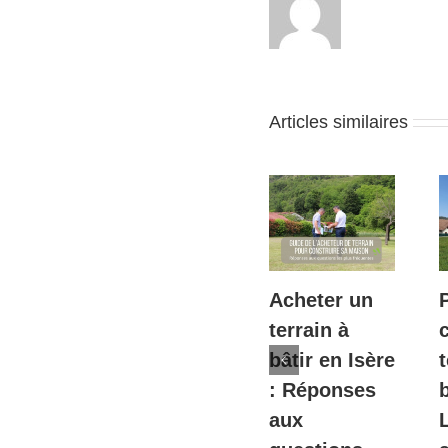
Articles similaires
tes
Diémoz – Le
Acheter un
–
Parc des
terrain à
s à
Bouvières –
bâtir en Isère
t
roche
2ème
: Réponses
b
nne
tranche à 40
aux
26