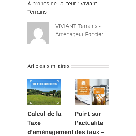
À propos de l'auteur :
Viviant
Terrains
VIVIANT Terrains -
Aménageur Foncier
Articles similaires
sur
Calcul de la
Point sur
Une
lité
Taxe
l’actualité
exce
ux
d’aménagement
des taux –
nouv