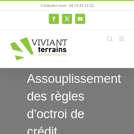
Passer
Contactez-nous : 04 74 43 22 22
au
contenu
Facebook
X
YouTube
Assouplissement
des règles
d’octroi de
crédit