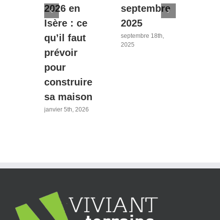
liers
2026 en
septembre
pour
er
Isère : ce
2025
futu
qu’il faut
prop
septembre 18th,
2025
prévoir
: le
, 2026
pour
2025
construire
s’ét
sa maison
mai
indi
janvier 5th, 2026
neuv
mars 31