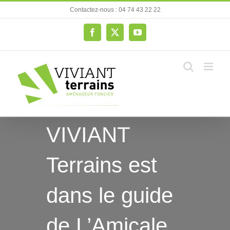
Passer
Contactez-nous : 04 74 43 22 22
au
contenu
Facebook
X
YouTube
VIVIANT
Terrains est
dans le guide
de L’Amicale