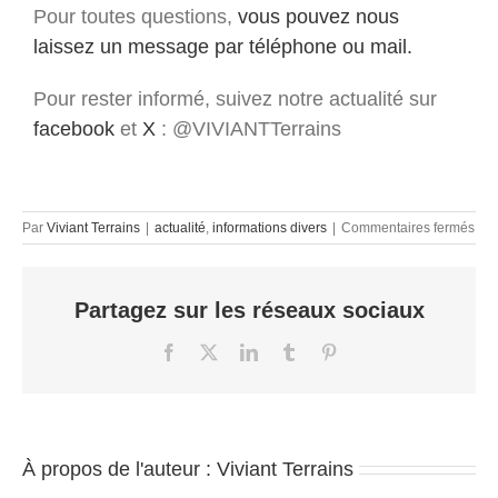
Pour toutes questions,
vous pouvez nous
laissez un message par téléphone ou mail.
Pour rester informé, suivez notre actualité sur
facebook
et
X
: @VIVIANTTerrains
sur
Par
Viviant Terrains
|
actualité
,
informations divers
|
Commentaires fermés
Bon
fête
de
Partagez sur les réseaux sociaux
fin
d’a
!
Facebook
X
LinkedIn
Tumblr
Pinterest
À propos de l'auteur :
Viviant Terrains