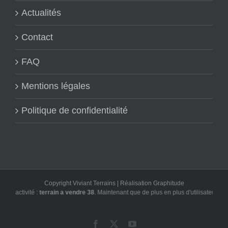
Actualités
Contact
FAQ
Mentions légales
Politique de confidentialité
Copyright Viviant Terrains | Réalisation
Graphitude
ctivité :
terrain a vendre 38
. Maintenant que de plus en plus d'utilisateurs font l
Facebook
X
YouTube