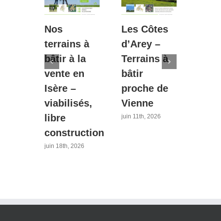
Nos
Les Côtes
Fait
s :
terrains à
d’Arey –
une
t
bâtir à la
Terrains à
terr
de
vente en
bâtir
Piét
s à
Isère –
proche de
de l
n
viabilisés,
Vienne
la
sère
libre
Libé
juin 11th, 2026
construction
pour
bell
026
juin 18th, 2026
sais
avril 27