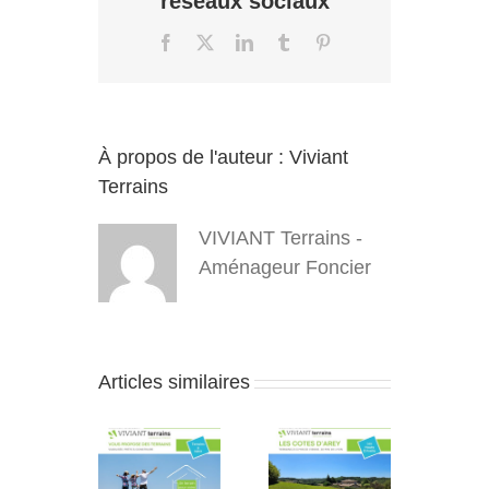
réseaux sociaux
bâtir
en
Facebook
X
LinkedIn
Tumblr
Pinterest
Lotissement
avec
VIVIANT
TERRAINS
?
À propos de l'auteur :
Viviant
Terrains
VIVIANT Terrains -
Aménageur Foncier
Articles similaires