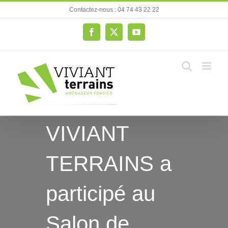
Passer
Contactez-nous : 04 74 43 22 22
au
contenu
Facebook
X
YouTube
VIVIANT
TERRAINS a
participé au
Salon de