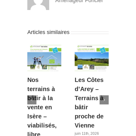
Aménageur Foncier
Articles similaires
Nos
Les Côtes
Diém
s :
terrains à
d’Arey –
Le P
t
bâtir à la
Terrains à
Bouv
de
vente en
bâtir
– 2è
s à
Isère –
proche de
tran
n
viabilisés,
Vienne
40 m
sère
libre
Lyo
juin 11th, 2026