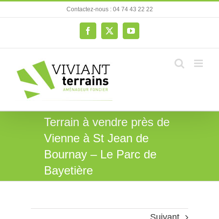
Passer
Contactez-nous : 04 74 43 22 22
au
contenu
Facebook
X
YouTube
Terrain à vendre près de
Vienne à St Jean de
Bournay – Le Parc de
Bayetière
Suivant