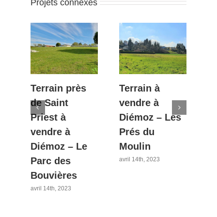
Projets connexes
Terrain près
Terrain à
T
de Saint
vendre à
v
n
Priest à
Diémoz – Les
Vi
vendre à
Prés du
L
Diémoz – Le
Moulin
R
Parc des
avril 14th, 2023
fév
Bouvières
avril 14th, 2023