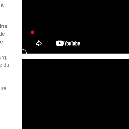
nt
ins
 de
de
urg,
he du
ure.