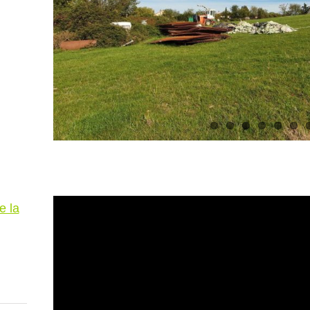
s
e la