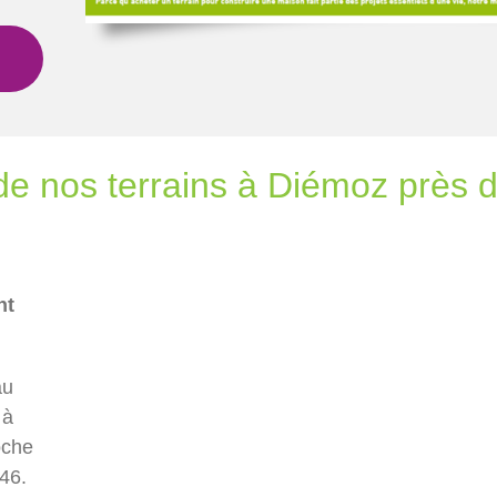
 de nos terrains à Diémoz près d
nt
au
 à
oche
46.