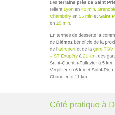
Les
terrains près de Saint Pri
relient
Lyon
en
40 min
,
Grenobl
Chambéry
en
55 min
et
Saint P
en
25 min
.
En termes de desserte la com
de
Diémoz
bénéficie de la prox
de l’
aéroport
et de la
gare TGV 
– ST Exupéry
à
21 km
, des gar
Saint-Quentin-Fallavier à 5 km,
Verpillière à 6 km et Saint-Pierr
Chandieu à 11 km.
Côté pratique à 