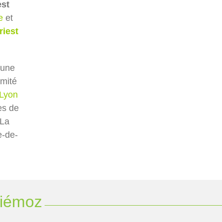
est
e
et
riest
mune
imité
Lyon
es de
 La
e-de-
Diémoz