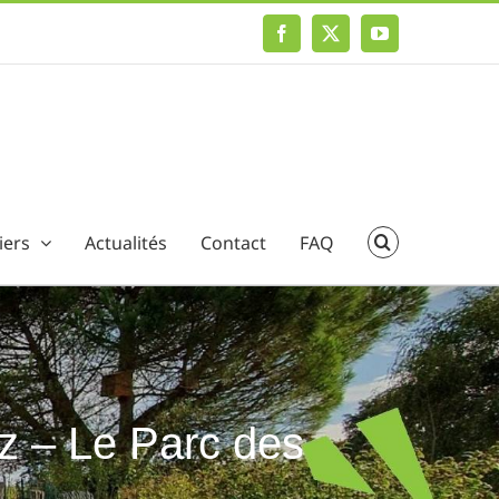
Facebook
X
YouTube
iers
Actualités
Contact
FAQ
oz – Le Parc des