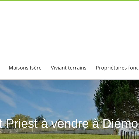
Maisons Isère
Viviant terrains
Propriétaires fonc
nt Priest à vendre à Diém