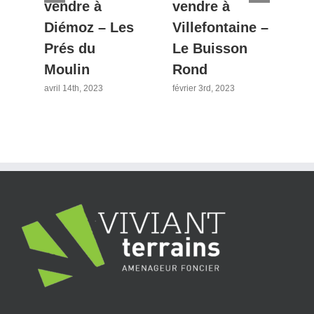
vendre à
vendre à
d
Diémoz – Les
Villefontaine –
p
Prés du
Le Buisson
d
Moulin
Rond
L
avril 14th, 2023
février 3rd, 2023
fév