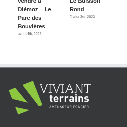
vendre à
Le Buisson
d
Diémoz – Le
Rond
L
Parc des
février 3rd, 2023
fév
Bouvières
avril 14th, 2023