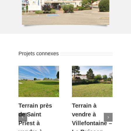
Projets connexes
Terrain près
Terrain à
T
de Saint
vendre à
d
n
Priest à
Villefontaine –
p