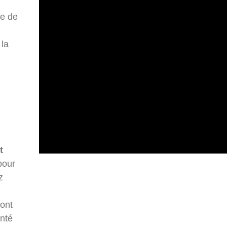
ce de
la
t
pour
z
ont
nté