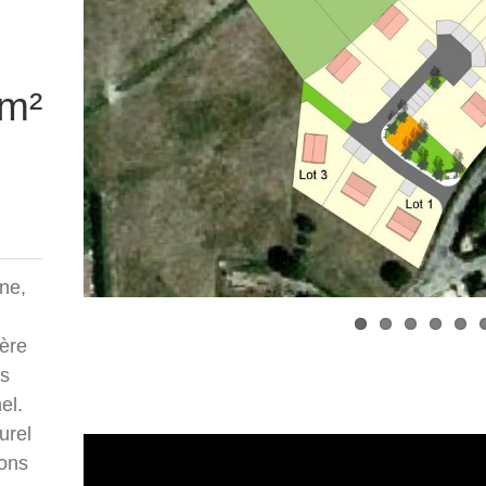
 m²
ne,
ière
us
el.
urel
sons