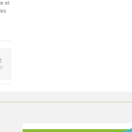
ie et
les