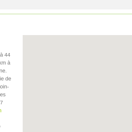
 à 44
 km à
ne.
ie de
oin-
des
27
n
e