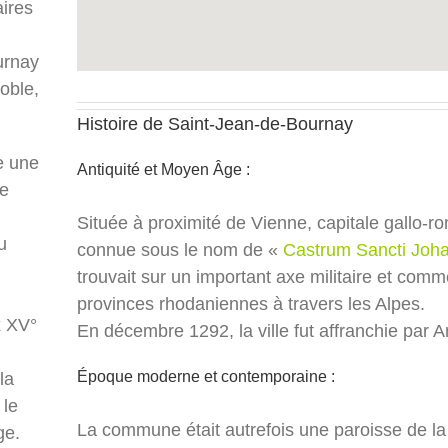
aires
urnay
oble,
Histoire de Saint-Jean-de-Bournay
e une
Antiquité et Moyen Âge :
de
Située à proximité de Vienne, capitale gallo-
u
connue sous le nom de «
Castrum Sancti Joh
trouvait sur un important axe militaire et com
provinces rhodaniennes à travers les Alpes.
x XV°
En décembre 1292, la ville fut affranchie par
Époque moderne et contemporaine :
la
 le
La commune était autrefois une paroisse de la
ge.