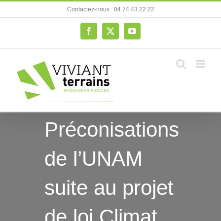
Passer
Contactez-nous : 04 74 43 22 22
au
contenu
Facebook
X
YouTube
Préconisations
de l’UNAM
suite au projet
de loi Climat