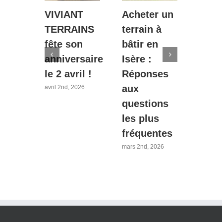
-vous
VIVIANT
Acheter un
Pour
TERRAINS
terrain à
choi
e !
fête son
bâtir en
terra
isation
anniversaire
Isère :
bâti
ue de
le 2 avril !
Réponses
Loti
aux
avec
avril 2nd, 2026
tion
questions
VIVI
a
les plus
TER
fréquentes
?
mars 2nd, 2026
mars 1s
2026