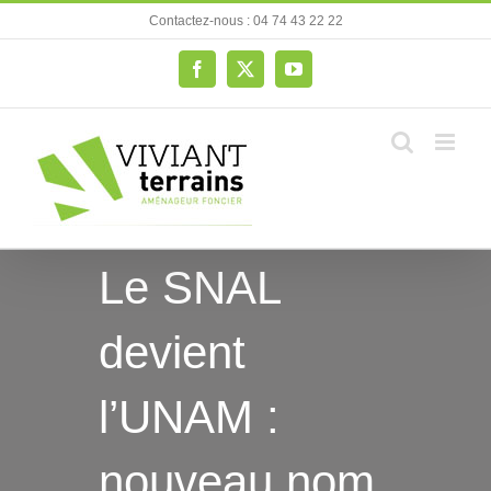
Passer
Contactez-nous : 04 74 43 22 22
au
contenu
Facebook
X
YouTube
Le SNAL
devient
l’UNAM :
nouveau nom,