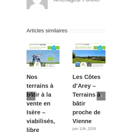
Articles similaires
Nos
Les Côtes
Diém
s :
terrains à
d’Arey –
Le P
t
bâtir à la
Terrains à
Bouv
de
vente en
bâtir
– 2è
s à
Isère –
proche de
tran
n
viabilisés,
Vienne
40 m
sère
libre
Lyo
juin 11th, 2026