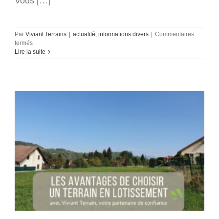
Vous […]
Par
Viviant Terrains
|
actualité
,
informations divers
|
Commentaires
sur
fermés
Acheter
Lire la suite
un
terrain
à
bâtir
en
Isère
:
Réponses
aux
questions
les
plus
fréquentes