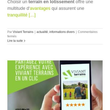
Choisir un
terrain en lotissement
offre une
multitude d’
avantages
qui assurent une
tranquillité […]
Par
Viviant Terrains
|
actualité
,
informations divers
|
Commentaires
sur
fermés
Pourquoi
Lire la suite
choisir
un
terrain
à
bâtir
en
Lotissement
avec
VIVIANT
TERRAINS
?