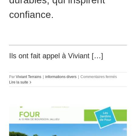
durables, qui inspirent
confiance.
Ils ont fait appel à Viviant […]
sur
Par
Viviant Terrains
|
informations divers
|
Commentaires fermés
Viviant
Lire la suite
Terrains
–
Aménageur
Foncier
:
des
avis
clients
qui