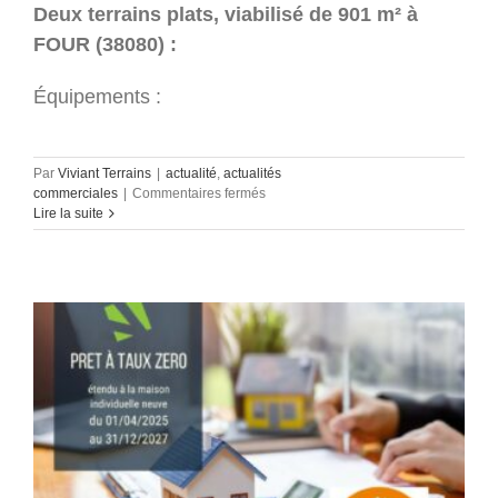
Deux terrains plats, viabilisé de 901 m² à
FOUR (38080) :
Équipements :
Par
Viviant Terrains
|
actualité
,
actualités
sur
commerciales
|
Commentaires fermés
Four
Lire la suite
–
Terrains
à
bâtir
à
15
min
de
Bourgoin