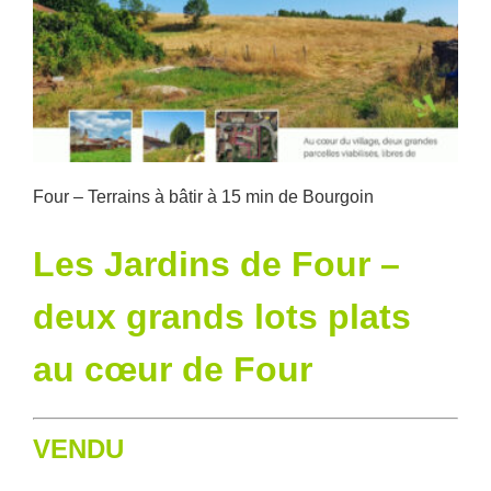
témoignent
d’une
confiance
durable
Four – Terrains à bâtir à 15 min de Bourgoin
Les Jardins de Four –
deux grands lots plats
au cœur de Four
VENDU