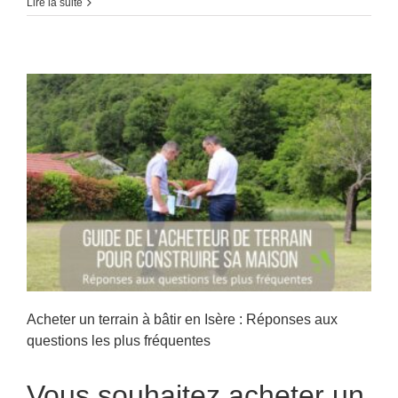
VIVIANT
Lire la suite
TERRAINS
fête
son
anniversair
le
2
avril
!
Acheter un terrain à bâtir en Isère : Réponses aux
questions les plus fréquentes
Vous souhaitez acheter un