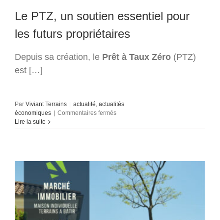
Le PTZ, un soutien essentiel pour
les futurs propriétaires
Depuis sa création, le
Prêt à Taux Zéro
(PTZ)
est […]
Par
Viviant Terrains
|
actualité
,
actualités
sur
économiques
|
Commentaires fermés
Une
Lire la suite
excellente
nouvelle
pour
les
futurs
propriétaires
:
le
PTZ
2025
s’étend