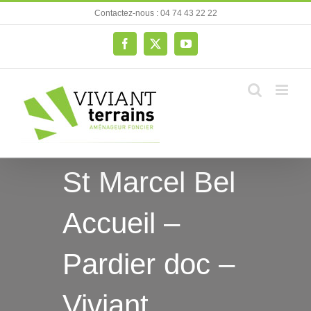
Passer
Contactez-nous : 04 74 43 22 22
au
contenu
Facebook
X
YouTube
St Marcel Bel
Accueil –
Pardier doc –
Viviant