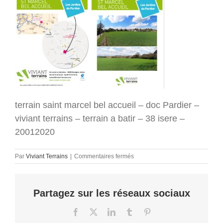
terrain saint marcel bel accueil – doc Pardier –
viviant terrains – terrain a batir – 38 isere –
20012020
sur
Par
Viviant Terrains
|
Commentaires fermés
St
Marcel
Bel
Partagez sur les réseaux sociaux
Accueil
–
Pardier
Facebook
X
LinkedIn
Tumblr
Pinterest
doc