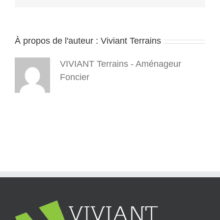
–
Viviant
Terrains
–
À propos de l'auteur :
Viviant Terrains
terrains
à
bâtir
VIVIANT Terrains - Aménageur
–
Isère
Foncier
38
–
2020
01
20