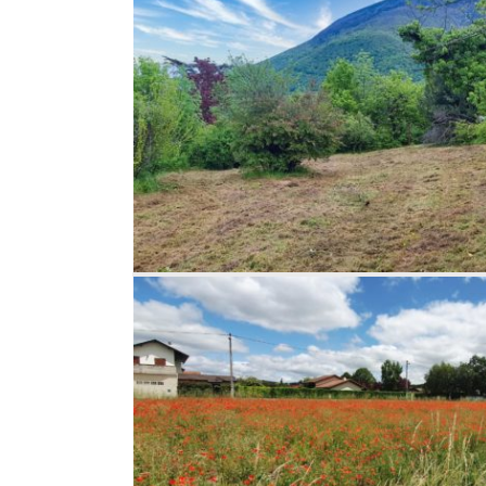
INT
César
volas
u