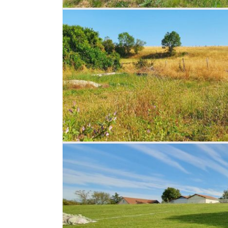
roche de
à Diémoz