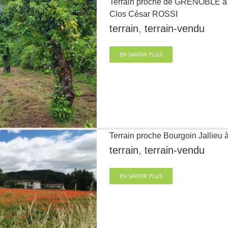
Terrain proche de GRENOBLE
Clos César ROSSI
terrain
,
terrain-vendu
EN SAVOIR PLUS
Terrain proche Bourgoin Jallieu
terrain
,
terrain-vendu
EN SAVOIR PLUS