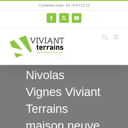
Passer
Contactez-nous : 04 74 43 22 22
au
contenu
Facebook
X
YouTube
Nivolas
Vignes Viviant
Terrains
maison neuve