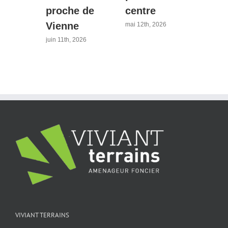
proche de
centre
tran
sés,
Vienne
40 m
mai 12th, 2026
Lyo
juin 11th, 2026
uction
avril 21
026
VIVIANT TERRAINS