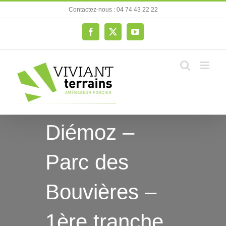
Passer
Contactez-nous : 04 74 43 22 22
au
contenu
Facebook
X
YouTube
Diémoz –
Parc des
Bouvières –
1ère tranche