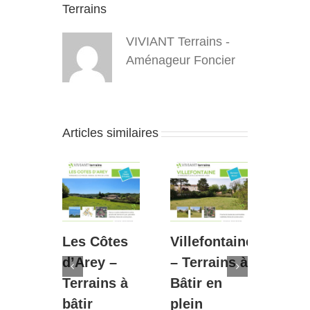
Terrains
VIVIANT Terrains -
Aménageur Foncier
Articles similaires
Les Côtes
Villefontaine
Diém
s à
d’Arey –
– Terrains à
Le P
 la
Terrains à
Bâtir en
Bouv
en
bâtir
plein
– 2è