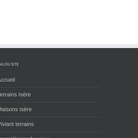
U DU SITE
ccueil
errains Isère
aisons Isère
iviant terrains