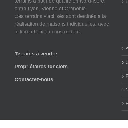
terrains à bâtir de qualité en Nord-Isère,
P
entre Lyon, Vienne et Grenoble.
Ces terrains viabilisés sont destinés à la
réalisation de maisons individuelles, avec
le libre choix du constructeur.
A
Terrains à vendre
Propriétaires fonciers
Contactez-nous
M
P