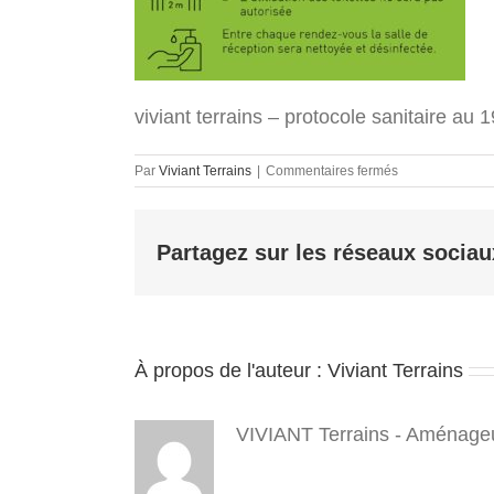
viviant terrains – protocole sanitaire au
sur
Par
Viviant Terrains
|
Commentaires fermés
viviant
terrains
–
Partagez sur les réseaux sociau
protocole
sanitaire
au
19
mai
2021
À propos de l'auteur :
Viviant Terrains
–
covid19
2
VIVIANT Terrains - Aménageu