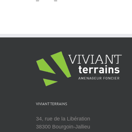
VIVIANT TERRAINS
34, rue de la Libération
38300 Bourgoin-Jallieu