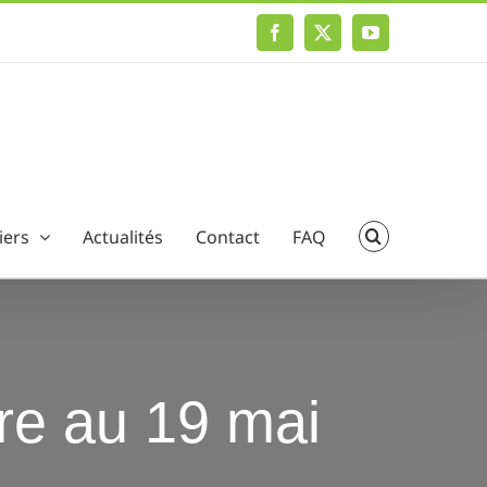
Facebook
X
YouTube
iers
Actualités
Contact
FAQ
ire au 19 mai