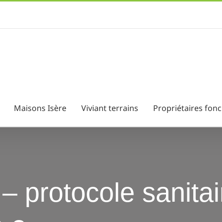
Maisons Isère
Viviant terrains
Propriétaires fonc
s – protocole sanita