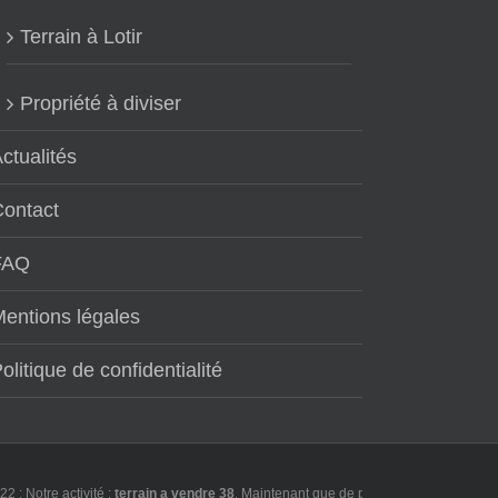
Terrain à Lotir
Propriété à diviser
ctualités
Contact
FAQ
entions légales
olitique de confidentialité
tre activité :
terrain a vendre 38
. Maintenant que de plus en plus d'utilisateurs f