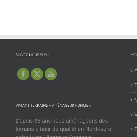
SUIVEZ-NOUS SUR :
MEN
A
T
M
VIVIANT TERRAINS – AMÉNAGEUR FONCIER
V
Depuis 35 ans nous aménageons des
terrains à bâtir de qualité en Nord-Isère,
P