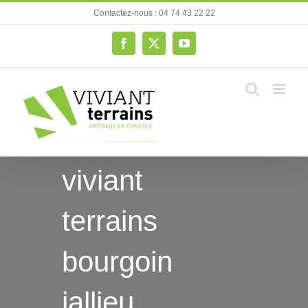
Passer
Contactez-nous : 04 74 43 22 22
au
contenu
Facebook
X
YouTube
viviant
terrains
bourgoin
jallieu