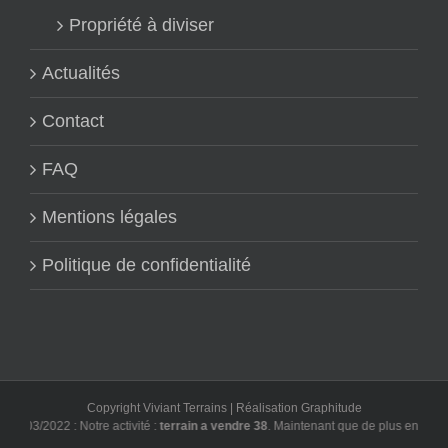
Propriété à diviser
Actualités
Contact
FAQ
Mentions légales
Politique de confidentialité
Copyright Viviant Terrains | Réalisation
Graphitude
3/03/2022 : Notre activité :
terrain a vendre 38
. Maintenant que de plus en plus d'u