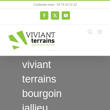
Passer
Contactez-nous : 04 74 43 22 22
au
contenu
Facebook
X
YouTube
viviant
terrains
bourgoin
jallieu