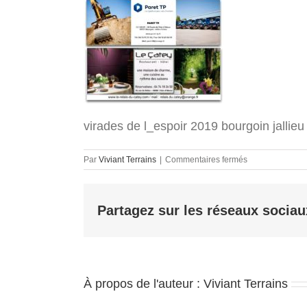
virades de l_espoir 2019 bourgoin jallieu
sur
Par
Viviant Terrains
|
Commentaires fermés
virades
de
l_espoir
Partagez sur les réseaux sociau
2019
bourgoin
jallieu
12
À propos de l'auteur :
Viviant Terrains