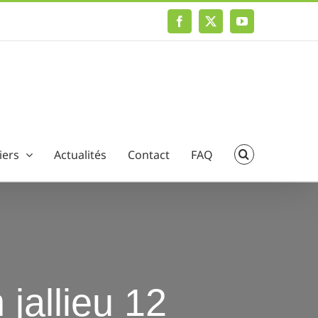
Facebook
X
YouTube
iers
Actualités
Contact
FAQ
jallieu 12