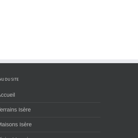
U DU SITE
ccueil
errains Isère
aisons Isère