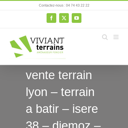
Passer
Contactez-nous : 04 74 43 22 22
au
contenu
Facebook
X
YouTube
vente terrain
lyon – terrain
a batir – isere
38 – diemoz –