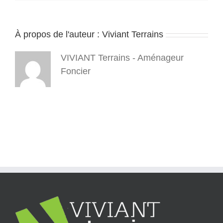
isere
38
–
À propos de l'auteur :
Viviant Terrains
diemoz
–
Bouvieres
VIVIANT Terrains - Aménageur
–
viviant
Foncier
terrains
3
–
4
3