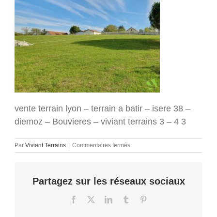
vente terrain lyon – terrain a batir – isere 38 –
diemoz – Bouvieres – viviant terrains 3 – 4 3
sur
Par
Viviant Terrains
|
Commentaires fermés
vente
terrain
lyon
Partagez sur les réseaux sociaux
–
terrain
a
Facebook
X
LinkedIn
Tumblr
Pinterest
batir
–