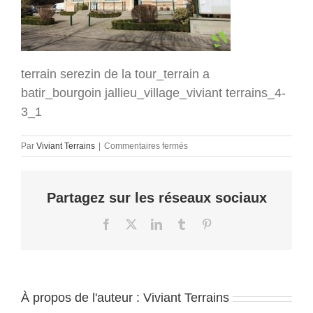
terrain serezin de la tour_terrain a
batir_bourgoin jallieu_village_viviant terrains_4-
3_1
sur
Par
Viviant Terrains
|
Commentaires fermés
terrain
serezin
de
Partagez sur les réseaux sociaux
la
tour_terrain
a
Facebook
X
LinkedIn
Tumblr
Pinterest
batir_bourgoin
jallieu_village_viviant
terrains_4-
3_1
À propos de l'auteur :
Viviant Terrains