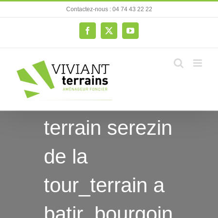
Passer
Contactez-nous : 04 74 43 22 22
au
contenu
Facebook
X
YouTube
terrain serezin
de la
tour_terrain a
batir_bourgoin