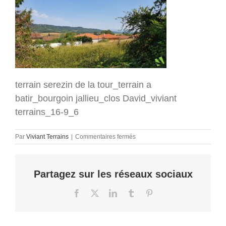
terrain serezin de la tour_terrain a
batir_bourgoin jallieu_clos David_viviant
terrains_16-9_6
sur
Par
Viviant Terrains
|
Commentaires fermés
terrain
serezin
de
Partagez sur les réseaux sociaux
la
tour_terrain
a
Facebook
X
LinkedIn
Tumblr
Pinterest
batir_bourgoin
jallieu_clos
David_viviant