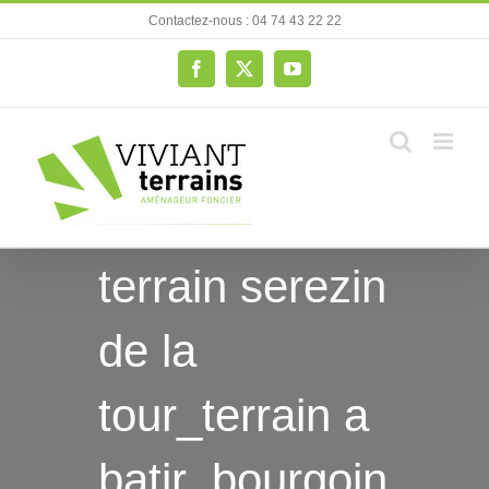
Passer
Contactez-nous : 04 74 43 22 22
au
contenu
Facebook
X
YouTube
terrain serezin
de la
tour_terrain a
batir_bourgoin