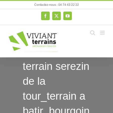
Passer
Contactez-nous : 04 74 43 22 22
au
contenu
Facebook
X
YouTube
terrain serezin
de la
tour_terrain a
batir_bourgoin