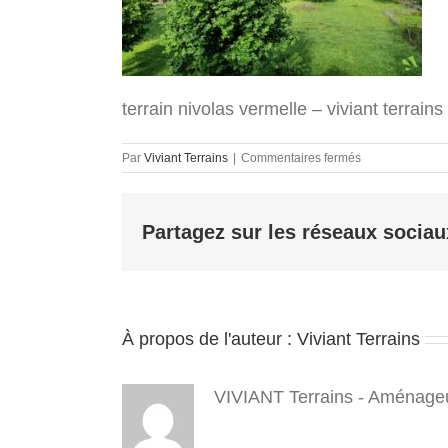
terrain nivolas vermelle – viviant terrains
sur
Par
Viviant Terrains
|
Commentaires fermés
terrain
nivolas
vermelle
Partagez sur les réseaux sociau
–
viviant
terrains
–
4_5
(1)
À propos de l'auteur :
Viviant Terrains
VIVIANT Terrains - Aménageu