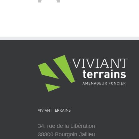
VIVIANT TERRAINS
34, rue de la Libération
38300 Bourgoin-Jallieu