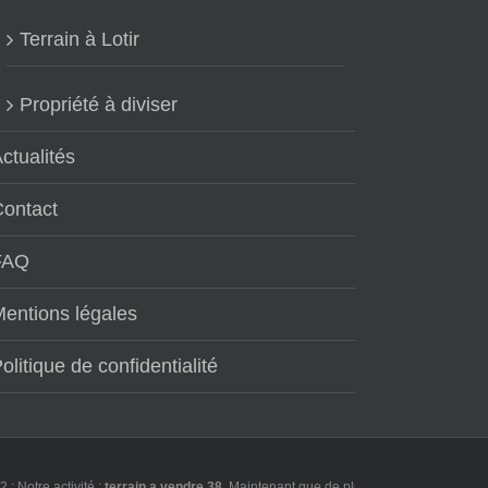
Terrain à Lotir
Propriété à diviser
ctualités
Contact
FAQ
entions légales
olitique de confidentialité
re activité :
terrain a vendre 38
. Maintenant que de plus en plus d'utilisateurs fo