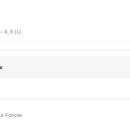
 – 4_5 (1)
x
r Foncier