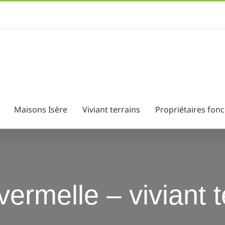
Maisons Isère
Viviant terrains
Propriétaires fonc
 vermelle – viviant 