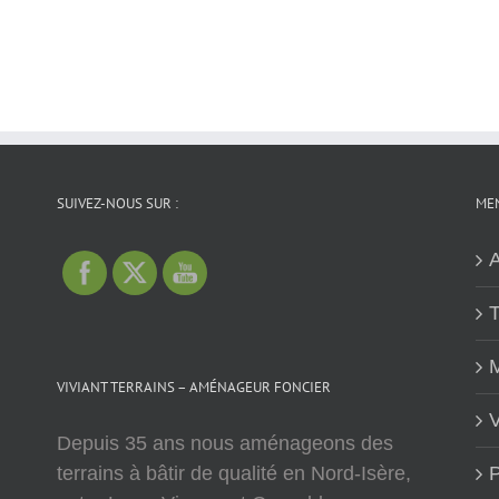
SUIVEZ-NOUS SUR :
MEN
A
T
M
VIVIANT TERRAINS – AMÉNAGEUR FONCIER
V
Depuis 35 ans nous aménageons des
terrains à bâtir de qualité en Nord-Isère,
P