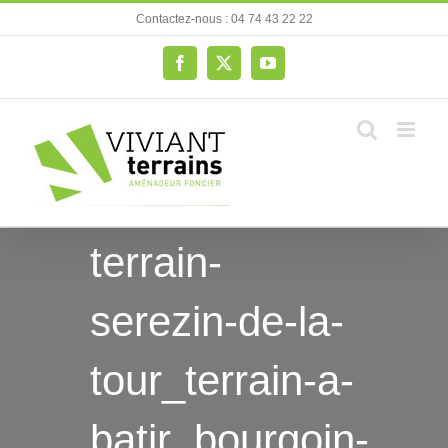
Passer
Contactez-nous : 04 74 43 22 22
au
contenu
Facebook
X
YouTube
terrain-
serezin-de-la-
tour_terrain-a-
batir_bourgoin-