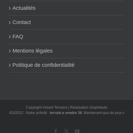
Actualités
Contact
FAQ
Mentions légales
Politique de confidentialité
Copyright Viviant Terrains | Réalisation
Graphitude
03/03/2022 : Notre activité :
terrain a vendre 38
. Maintenant que de plus en plus d
Facebook
X
YouTube