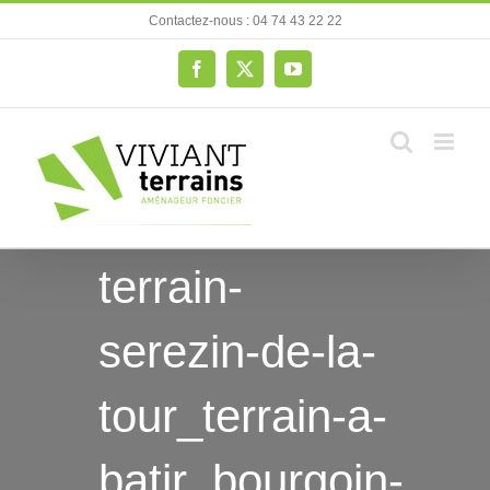
Passer
Contactez-nous : 04 74 43 22 22
au
contenu
Facebook
X
YouTube
terrain-
serezin-de-la-
tour_terrain-a-
batir_bourgoin-