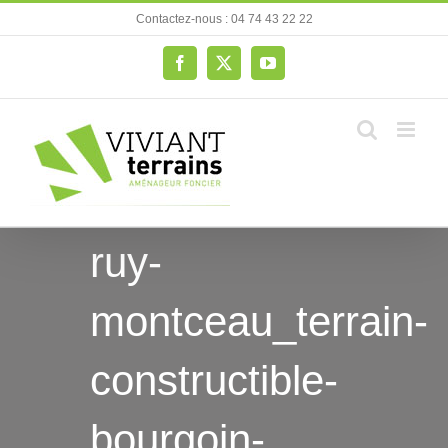
Passer
Contactez-nous : 04 74 43 22 22
au
contenu
Facebook
X
YouTube
ruy-
montceau_terrain-
constructible-
bourgoin-