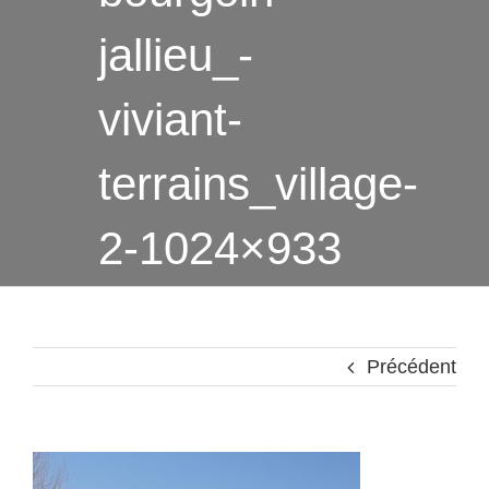
jallieu_-
viviant-
terrains_village-
2-1024×933
Précédent