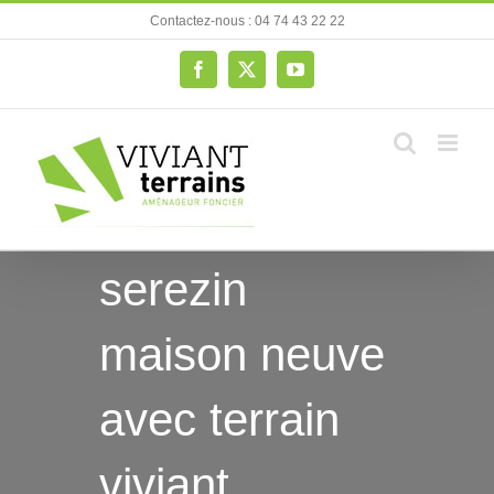
Passer
Contactez-nous : 04 74 43 22 22
au
contenu
Facebook
X
YouTube
serezin
maison neuve
avec terrain
viviant