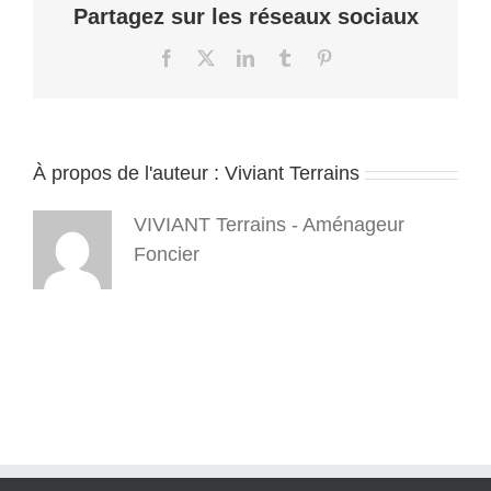
Partagez sur les réseaux sociaux
st
georges
de
Facebook
X
LinkedIn
Tumblr
Pinterest
commier
–
Clos
Rossi
–
À propos de l'auteur :
Viviant Terrains
terrain
a
batir
VIVIANT Terrains - Aménageur
–
isere
Foncier
–
38
–
viviant
terrains
–
pano
9