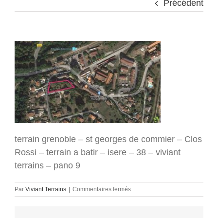
Précédent
terrain grenoble – st georges de commier – Clos
Rossi – terrain a batir – isere – 38 – viviant
terrains – pano 9
sur
Par
Viviant Terrains
|
Commentaires fermés
terrain
grenoble
–