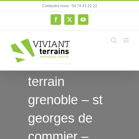
Passer
Contactez-nous : 04 74 43 22 22
au
contenu
Facebook
X
YouTube
terrain
grenoble – st
georges de
commier –