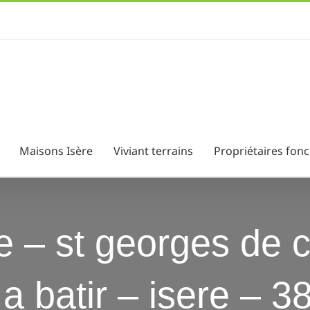
Maisons Isère
Viviant terrains
Propriétaires fonc
le – st georges de
a batir – isere – 38