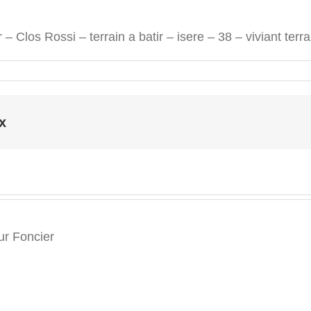
– Clos Rossi – terrain a batir – isere – 38 – viviant terr
x
r Foncier