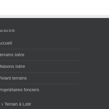
U DU SITE
ccueil
errains Isère
aisons Isère
iviant terrains
ropriétaires fonciers
Terrain à Lotir