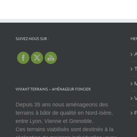
SUIVEZ-NOUS SUR :
MEN
A
T
M
VIVIANT TERRAINS – AMÉNAGEUR FONCIER
V
Depuis 35 ans nous aménageons des
terrains à bâtir de qualité en Nord-Isère,
P
entre Lyon, Vienne et Grenoble.
Ces terrains viabilisés sont destinés à la