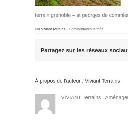
terrain grenoble – st georges de commier 
sur
Par
Viviant Terrains
|
Commentaires fermés
terrain
grenoble
–
Partagez sur les réseaux sociau
st
georges
de
commier
–
Clos
À propos de l'auteur :
Viviant Terrains
Rossi
–
terrain
a
VIVIANT Terrains - Aménageu
batir
–
isere
–
38
–