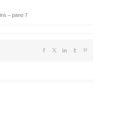
ains – pano 7
Facebook
X
LinkedIn
Tumblr
Pinterest