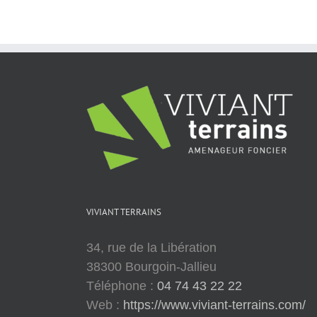
viviant
terrains
–
pano
7
VIVIANT TERRAINS
34, rue de la Libération
38300 Bourgoin-Jallieu
Téléphone :
04 74 43 22 22
Web :
https://www.viviant-terrains.com/