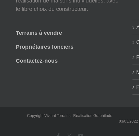
réalisation de maisons individuelles, avec
le libre choix du constructeur.
A
Terrains à vendre
Propriétaires fonciers
Contactez-nous
M
P
Copyright Viviant Terrains | Réalisation
Graphitude
03/03/2022 : Notre
Facebook
X
YouTube