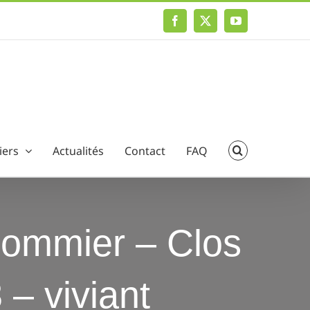
Facebook
X
YouTube
iers
Actualités
Contact
FAQ
 commier – Clos
 – viviant