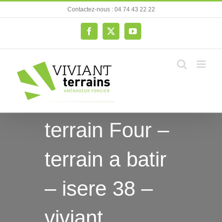
Passer
Contactez-nous : 04 74 43 22 22
au
contenu
Facebook
X
YouTube
terrain Four –
terrain a batir
– isere 38 –
viviant