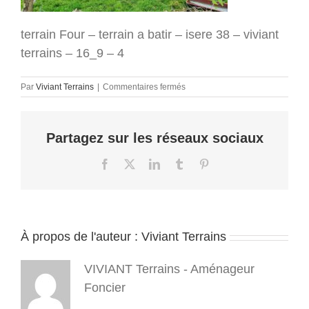
terrain Four – terrain a batir – isere 38 – viviant
terrains – 16_9 – 4
sur
Par
Viviant Terrains
|
Commentaires fermés
terrain
Four
–
Partagez sur les réseaux sociaux
terrain
a
batir
Facebook
X
LinkedIn
Tumblr
Pinterest
–
isere
38
–
viviant
À propos de l'auteur :
Viviant Terrains
terrains
–
16_9
VIVIANT Terrains - Aménageur
–
4
Foncier