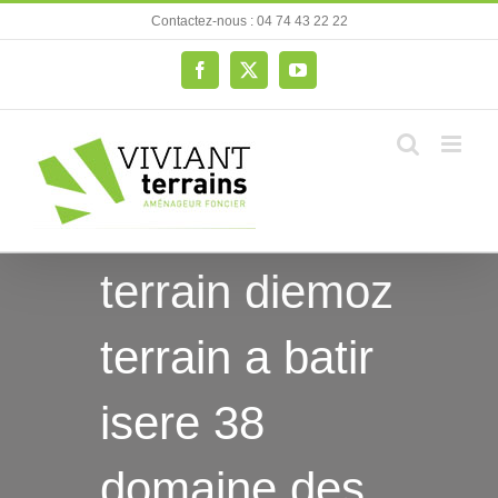
Passer
Contactez-nous : 04 74 43 22 22
au
contenu
Facebook
X
YouTube
terrain diemoz
terrain a batir
isere 38
domaine des