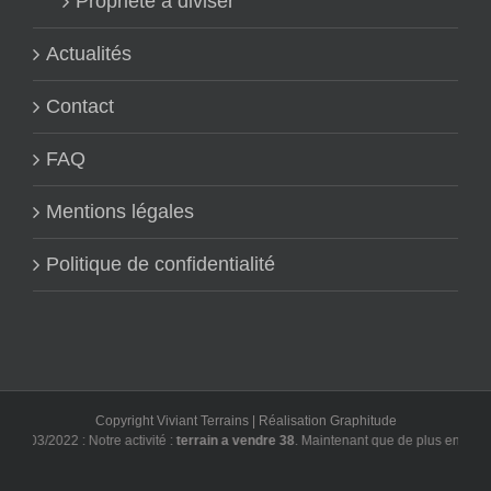
Propriété à diviser
Actualités
Contact
FAQ
Mentions légales
Politique de confidentialité
Copyright Viviant Terrains | Réalisation
Graphitude
3/03/2022 : Notre activité :
terrain a vendre 38
. Maintenant que de plus en plus d'