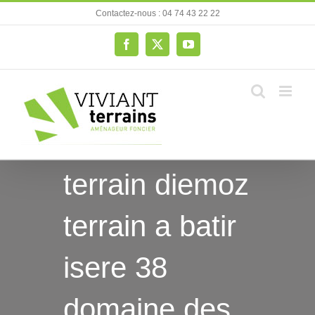
Passer
Contactez-nous : 04 74 43 22 22
au
contenu
Facebook
X
YouTube
terrain diemoz
terrain a batir
isere 38
domaine des