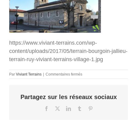
https://www.viviant-terrains.com/wp-
content/uploads/2017/05/terrain-bourgoin-jallieu-
terrain-ruy-viviant-terrains-village-1.jpg
sur
Par
Viviant Terrains
|
Commentaires fermés
terrain
bourgoin
jallieu
Partagez sur les réseaux sociaux
–
terrain
ruy
Facebook
X
LinkedIn
Tumblr
Pinterest
–
viviant
terrains
–
village