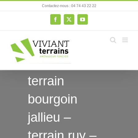
Passer
Contactez-nous : 04 74 43 22 22
au
contenu
Facebook
X
YouTube
terrain
bourgoin
jallieu –
terrain ruy –