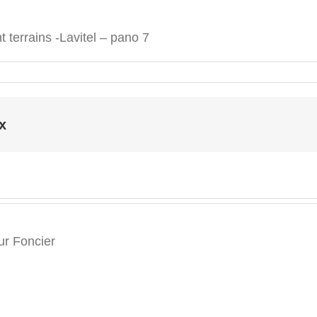
nt terrains -Lavitel – pano 7
x
r Foncier