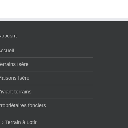
U DU SITE
ccueil
errains Isère
aisons Isère
iviant terrains
ropriétaires fonciers
Terrain à Lotir