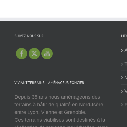
SUIVEZ-NOUS SUR :
MEN
A
T
M
VIVIANT TERRAINS – AMÉNAGEUR FONCIER
V
Depuis 35 ans nous aménageons des
terrains à bâtir de qualité en Nord-Isère,
P
entre Lyon, Vienne et Grenoble.
Ces terrains viabilisés sont destinés à la