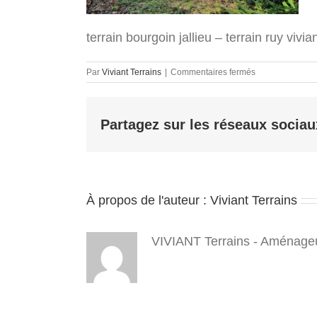
terrain bourgoin jallieu – terrain ruy vivia
sur
Par
Viviant Terrains
|
Commentaires fermés
terrain
bourgoin
jallieu
Partagez sur les réseaux sociau
–
terrain
ruy
viviant
terrains
-
À propos de l'auteur :
Viviant Terrains
Lavitel
–
pano
7
VIVIANT Terrains - Aménageu