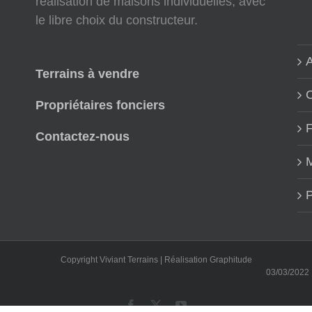
réalisation de maisons individuelles, avec
le libre choix du constructeur.
A
Terrains à vendre
Propriétaires fonciers
Contactez-nous
M
P
Copyright Viviant Terrains | Réalisation
Graphitude
03/03/2022 : Notre
Facebook
X
YouTube