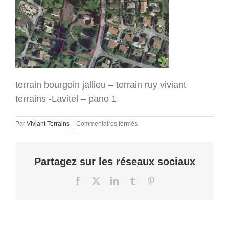
terrain bourgoin jallieu – terrain ruy viviant
terrains -Lavitel – pano 1
sur
Par
Viviant Terrains
|
Commentaires fermés
terrain
bourgoin
jallieu
Partagez sur les réseaux sociaux
–
terrain
ruy
Facebook
X
LinkedIn
Tumblr
Pinterest
viviant
terrains
-
Lavitel
–