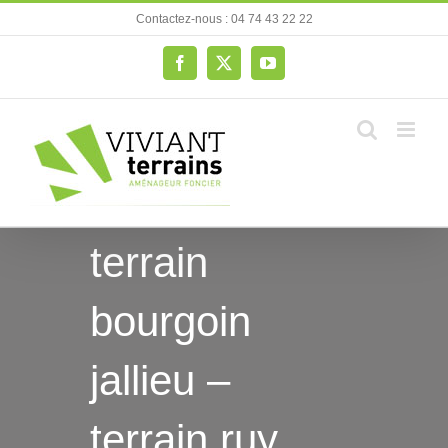
Passer
Contactez-nous : 04 74 43 22 22
au
contenu
Facebook
X
YouTube
terrain
bourgoin
jallieu –
terrain ruy