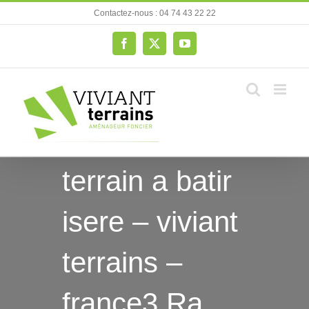
Passer
Contactez-nous : 04 74 43 22 22
au
contenu
Facebook
X
YouTube
terrain a batir
isere – viviant
terrains –
france3 Ra