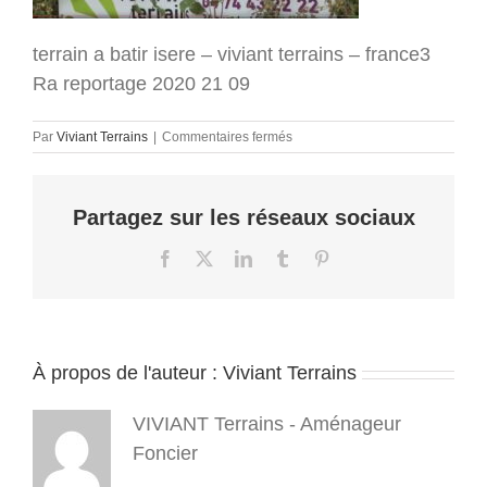
terrain a batir isere – viviant terrains – france3
Ra reportage 2020 21 09
sur
Par
Viviant Terrains
|
Commentaires fermés
terrain
a
batir
Partagez sur les réseaux sociaux
isere
–
viviant
Facebook
X
LinkedIn
Tumblr
Pinterest
terrains
–
france3
Ra
reportage
À propos de l'auteur :
Viviant Terrains
2020
21
09
VIVIANT Terrains - Aménageur
Foncier