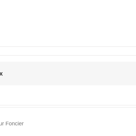
x
r Foncier