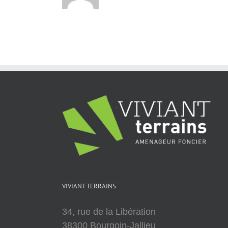
VIVIANT TERRAINS
34, rue de la Libération
38300 Bourgoin-Jallieu