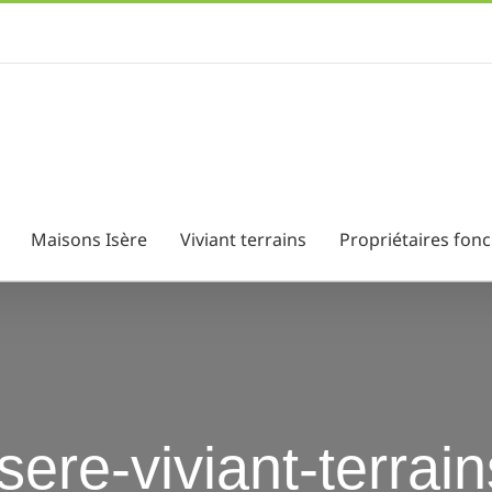
Maisons Isère
Viviant terrains
Propriétaires fonc
isere-viviant-terrai