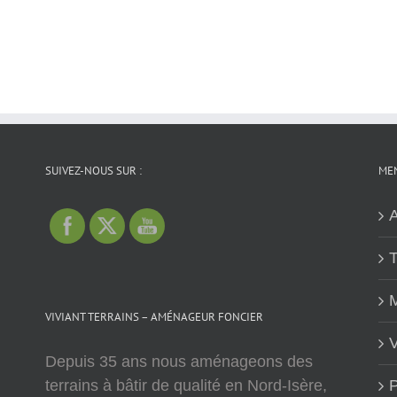
SUIVEZ-NOUS SUR :
MEN
A
T
M
VIVIANT TERRAINS – AMÉNAGEUR FONCIER
V
Depuis 35 ans nous aménageons des
terrains à bâtir de qualité en Nord-Isère,
P