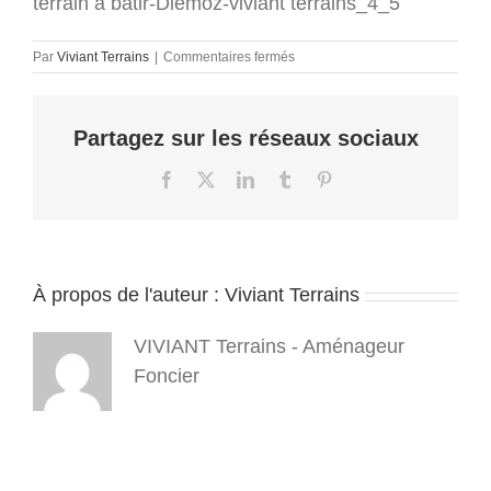
terrain a batir-Diemoz-viviant terrains_4_5
sur
Par
Viviant Terrains
|
Commentaires fermés
terrain
a
batir-
Partagez sur les réseaux sociaux
Diemoz-
viviant
terrains_4_5
Facebook
X
LinkedIn
Tumblr
Pinterest
À propos de l'auteur :
Viviant Terrains
VIVIANT Terrains - Aménageur
Foncier