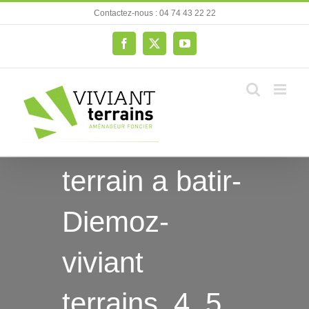
Passer
Contactez-nous : 04 74 43 22 22
au
contenu
Facebook
X
YouTube
terrain a batir-
Diemoz-
viviant
terrains_4_5