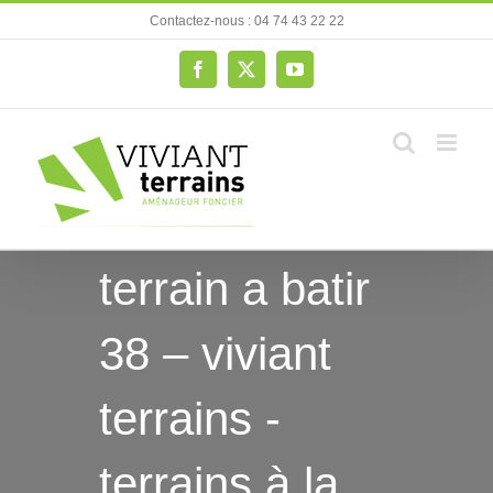
Passer
Contactez-nous : 04 74 43 22 22
au
contenu
Facebook
X
YouTube
terrain a batir
38 – viviant
terrains -
terrains à la