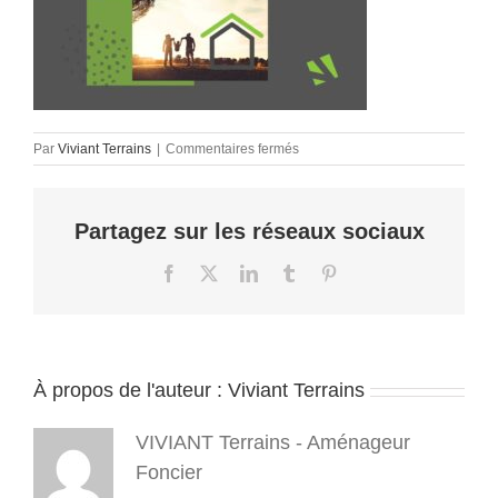
sur
Par
Viviant Terrains
|
Commentaires fermés
terrain
a
batir
Partagez sur les réseaux sociaux
38
–
viviant
Facebook
X
LinkedIn
Tumblr
Pinterest
terrains
-
terrains
à
la
À propos de l'auteur :
Viviant Terrains
vente
–
2023
VIVIANT Terrains - Aménageur
11
Foncier