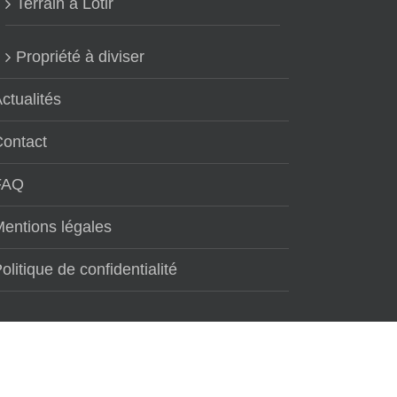
Terrain à Lotir
Propriété à diviser
ctualités
Contact
FAQ
entions légales
olitique de confidentialité
re activité :
terrain a vendre 38
. Maintenant que de plus en plus d'utilisateurs f