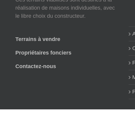
réalisation de maisons individuelles, avec
le libre choix du constructeur.
A
Terrains à vendre
Propriétaires fonciers
Contactez-nous
M
P
Copyright Viviant Terrains | Réalisation
Graphitude
03/03/2022 : Not