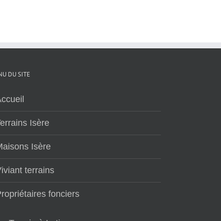
U DU SITE
ccueil
errains Isère
aisons Isère
iviant terrains
ropriétaires fonciers