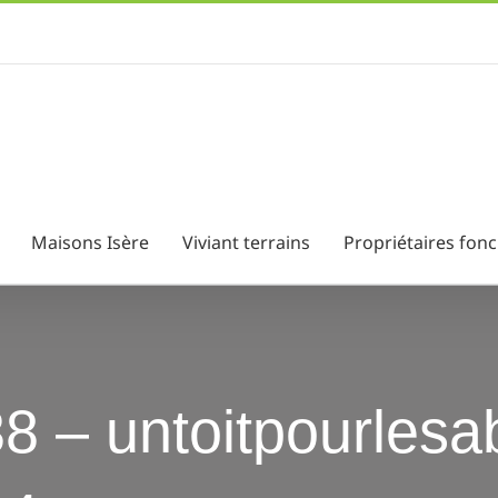
Maisons Isère
Viviant terrains
Propriétaires fonc
 38 – untoitpourlesa