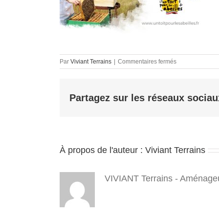
sur
Par
Viviant Terrains
|
Commentaires fermés
terrain
a
batir
Partagez sur les réseaux sociau
38
–
untoitpourlesabe
–
parrainage
–
À propos de l'auteur :
Viviant Terrains
5
4
VIVIANT Terrains - Aménageu