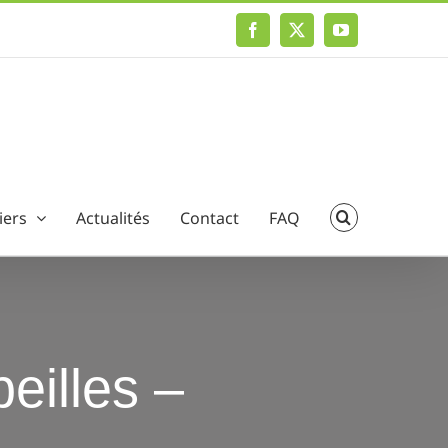
Facebook
X
YouTube
iers
Actualités
Contact
FAQ
beilles –