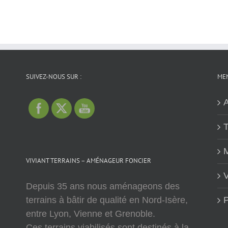
SUIVEZ-NOUS SUR :
MEN
A
T
M
VIVIANT TERRAINS – AMÉNAGEUR FONCIER
V
Depuis 35 ans nous aménageons des
terrains à bâtir de qualité en Nord-Isère,
P
entre Lyon, Vienne et Grenoble.
Ces terrains viabilisés sont destinés à la